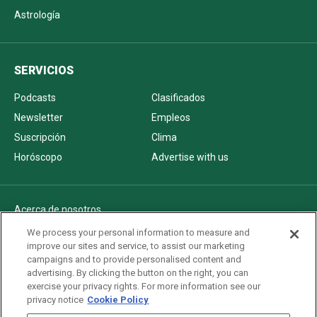
Astrología
SERVICIOS
Podcasts
Clasificados
Newsletter
Empleos
Suscripción
Clima
Horóscopo
Advertise with us
Acerca de nosotros
Politica de privacidad
We process your personal information to measure and
improve our sites and service, to assist our marketing
Pautas Editoriales
campaigns and to provide personalised content and
AdChoices
advertising. By clicking the button on the right, you can
exercise your privacy rights. For more information see our
Advertise with us
privacy notice
Cookie Policy
Newsletters