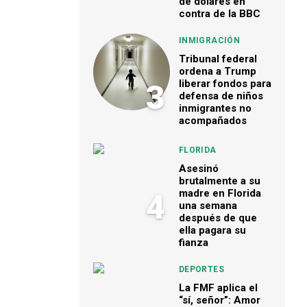
de dólares en
contra de la BBC
INMIGRACIÓN
Tribunal federal
ordena a Trump
liberar fondos para
3
defensa de niños
inmigrantes no
acompañados
FLORIDA
Asesinó
brutalmente a su
madre en Florida
4
una semana
después de que
ella pagara su
fianza
DEPORTES
La FMF aplica el
“sí, señor”: Amor