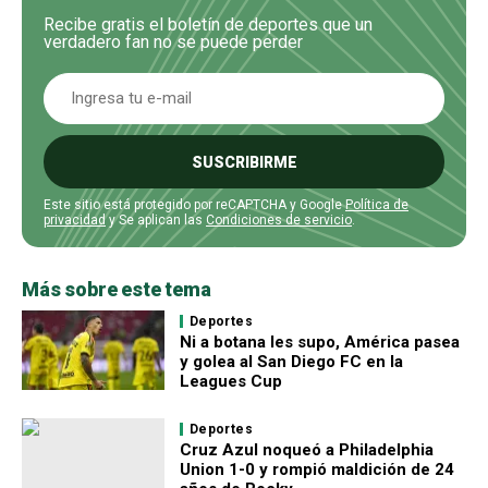
Recibe gratis el boletín de deportes que un
verdadero fan no se puede perder
SUSCRIBIRME
Este sitio está protegido por reCAPTCHA y Google
Política de
privacidad
y Se aplican las
Condiciones de servicio
.
Más sobre este tema
Deportes
Ni a botana les supo, América pasea
y golea al San Diego FC en la
Leagues Cup
Deportes
Cruz Azul noqueó a Philadelphia
Union 1-0 y rompió maldición de 24