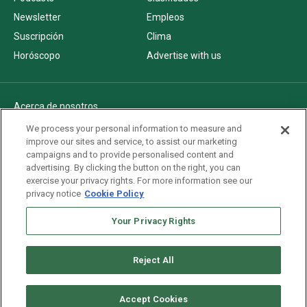
Newsletter
Empleos
Suscripción
Clima
Horóscopo
Advertise with us
Acerca de nosotros
Politica de privacidad
We process your personal information to measure and
improve our sites and service, to assist our marketing
Pautas Editoriales
campaigns and to provide personalised content and
AdChoices
advertising. By clicking the button on the right, you can
exercise your privacy rights. For more information see our
Advertise with us
privacy notice
Cookie Policy
Newsletters
Sitemap
Your Privacy Rights
Reject All
Copyright © 2026. All rights reserved
Accept Cookies