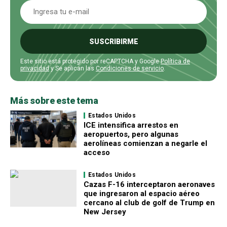
SUSCRIBIRME
Este sitio está protegido por reCAPTCHA y Google
Política de
privacidad
y Se aplican las
Condiciones de servicio
.
Más sobre este tema
Estados Unidos
ICE intensifica arrestos en
aeropuertos, pero algunas
aerolíneas comienzan a negarle el
acceso
Estados Unidos
Cazas F-16 interceptaron aeronaves
que ingresaron al espacio aéreo
cercano al club de golf de Trump en
New Jersey