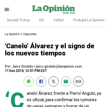
Donald Trump
ICE
Fútbol
Podcast La Opinión 
La Opinión
Deportes
‘Canelo’ Álvarez y el signo de
los nuevos tiempos
Por
Jairo Giraldo / jairo.giraldo@laopinion.com
11 Ene 2014, 12:01 PM EST
‘C
anelo’ Álvarez frente a ‘Perro’ Angulo, ya
es oficial, para confirmar los rumores
de varias semanas y borrar de un