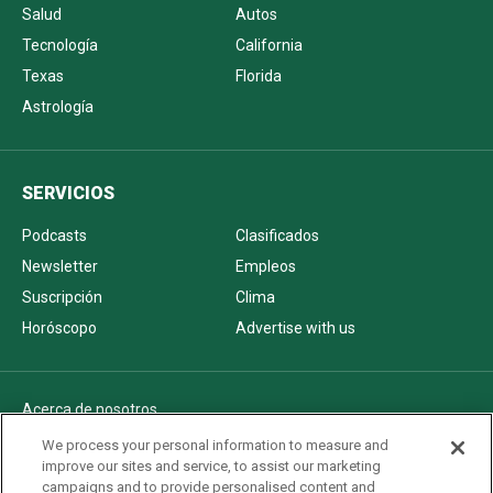
Salud
Autos
Tecnología
California
Texas
Florida
Astrología
SERVICIOS
Podcasts
Clasificados
Newsletter
Empleos
Suscripción
Clima
Horóscopo
Advertise with us
Acerca de nosotros
Politica de privacidad
We process your personal information to measure and
improve our sites and service, to assist our marketing
Pautas Editoriales
campaigns and to provide personalised content and