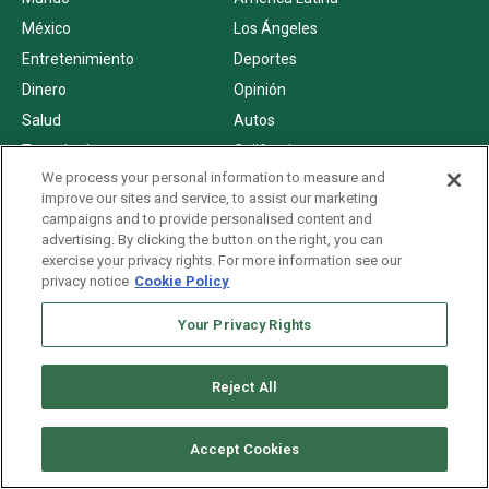
México
Los Ángeles
Entretenimiento
Deportes
Dinero
Opinión
Salud
Autos
Tecnología
California
We process your personal information to measure and
Texas
Florida
improve our sites and service, to assist our marketing
Astrología
campaigns and to provide personalised content and
advertising. By clicking the button on the right, you can
exercise your privacy rights. For more information see our
privacy notice
Cookie Policy
SERVICIOS
Your Privacy Rights
Podcasts
Clasificados
Newsletter
Empleos
Reject All
Suscripción
Clima
Horóscopo
Advertise with us
Accept Cookies