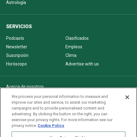
Astrología
SERVICIOS
Podcasts
Clasificados
Newsletter
Empleos
Suscripción
Clima
Horóscopo
Advertise with us
Acerca de nosotros
Politica de privacidad
We process your personal information to measure and
improve our sites and service, to assist our marketing
Pautas Editoriales
campaigns and to provide personalised content and
AdChoices
advertising. By clicking the button on the right, you can
exercise your privacy rights. For more information see our
Advertise with us
privacy notice
Cookie Policy
Newsletters