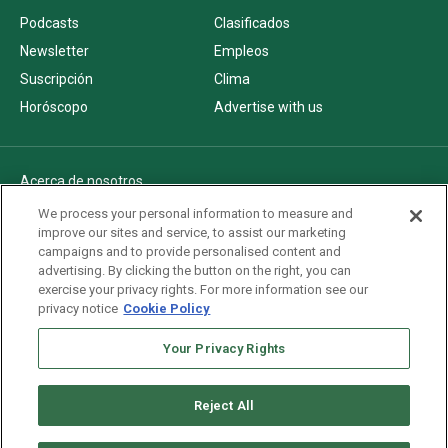
Podcasts
Clasificados
Newsletter
Empleos
Suscripción
Clima
Horóscopo
Advertise with us
Acerca de nosotros
Politica de privacidad
We process your personal information to measure and
improve our sites and service, to assist our marketing
Pautas Editoriales
campaigns and to provide personalised content and
AdChoices
advertising. By clicking the button on the right, you can
exercise your privacy rights. For more information see our
Advertise with us
privacy notice
Cookie Policy
Newsletters
Sitemap
Your Privacy Rights
Reject All
Copyright © 2026. All rights reserved