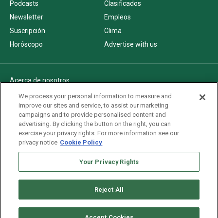
Podcasts
Clasificados
Newsletter
Empleos
Suscripción
Clima
Horóscopo
Advertise with us
Acerca de nosotros
Politica de privacidad
We process your personal information to measure and
improve our sites and service, to assist our marketing
Pautas Editoriales
campaigns and to provide personalised content and
AdChoices
advertising. By clicking the button on the right, you can
exercise your privacy rights. For more information see our
Advertise with us
privacy notice
Cookie Policy
Newsletters
Sitemap
Your Privacy Rights
Reject All
Copyright © 2026. All rights reserved
Accept Cookies