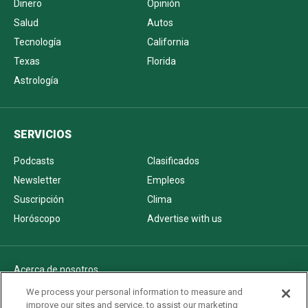
Dinero
Opinión
Salud
Autos
Tecnología
California
Texas
Florida
Astrología
SERVICIOS
Podcasts
Clasificados
Newsletter
Empleos
Suscripción
Clima
Horóscopo
Advertise with us
Acerca de nosotros
Politica de privacidad
We process your personal information to measure and
improve our sites and service, to assist our marketing