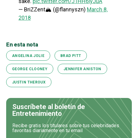
sake.
pic.twitter.com/J1HH6iyJuA
— BriZZent🏔 (@flannyszn)
March 8,
2018
En esta nota
ANGELINA JOLIE
BRAD PITT
GEORGE CLOONEY
JENNIFER ANISTON
JUSTIN THEROUX
Suscríbete al boletín de
Entretenimiento
Recibe gratis los titulares sobre tus celebridades
favoritas diariamente en tu email