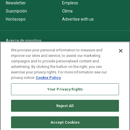
Newsletter
Empleos
Suscripción
Clima
Horóscopo
Advertise with us
Acerca de nosotros
Politica de privacidad
We process your personal information to measure and
improve our sites and service, to assist our marketing
Pautas Editoriales
campaigns and to provide personalised content and
AdChoices
advertising. By clicking the button on the right, you can
exercise your privacy rights. For more information see our
Advertise with us
privacy notice
Cookie Policy
Newsletters
Sitemap
Your Privacy Rights
Reject All
Copyright © 2026. All rights reserved
Accept Cookies