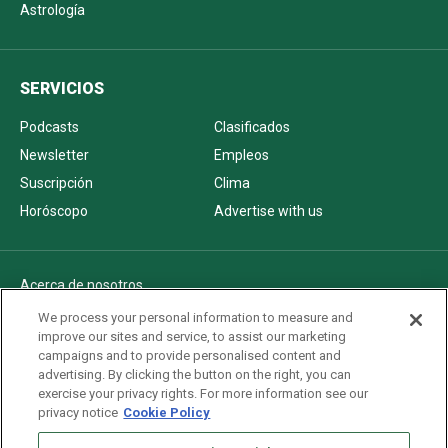
Astrología
SERVICIOS
Podcasts
Clasificados
Newsletter
Empleos
Suscripción
Clima
Horóscopo
Advertise with us
Acerca de nosotros
Politica de privacidad
We process your personal information to measure and
improve our sites and service, to assist our marketing
Pautas Editoriales
campaigns and to provide personalised content and
AdChoices
advertising. By clicking the button on the right, you can
exercise your privacy rights. For more information see our
Advertise with us
privacy notice
Cookie Policy
Newsletters