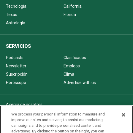
Tecnología
California
Texas
Florida
Astrología
SERVICIOS
Podcasts
Clasificados
Newsletter
Empleos
Suscripción
Clima
Horóscopo
Advertise with us
Acerca de nosotros
Politica de privacidad
We process your personal information to measure and
improve our sites and service, to assist our marketing
Pautas Editoriales
campaigns and to provide personalised content and
AdChoices
advertising. By clicking the button on the right, you can