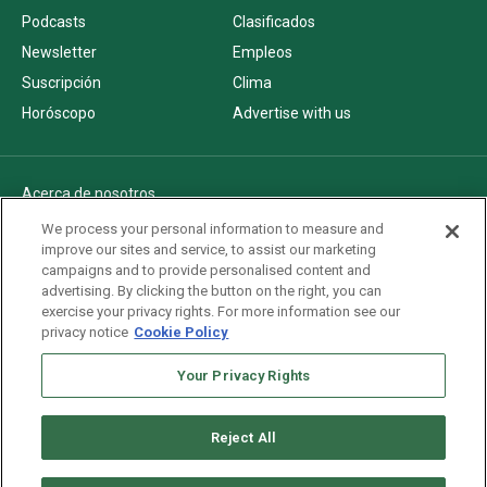
Podcasts
Clasificados
Newsletter
Empleos
Suscripción
Clima
Horóscopo
Advertise with us
Acerca de nosotros
Politica de privacidad
We process your personal information to measure and
improve our sites and service, to assist our marketing
Pautas Editoriales
campaigns and to provide personalised content and
AdChoices
advertising. By clicking the button on the right, you can
exercise your privacy rights. For more information see our
Advertise with us
privacy notice
Cookie Policy
Newsletters
Your Privacy Rights
Sitemap
Reject All
Copyright © 2026. All rights reserved