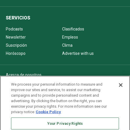
SERVICIOS
Podcasts
Clasificados
Newsletter
Empleos
Suscripción
Clima
Horóscopo
Advertise with us
Acerca de nosotros
Politica de privacidad
We process your personal information to measure and
improve our sites and service, to assist our marketing
Pautas Editoriales
campaigns and to provide personalised content and
AdChoices
advertising. By clicking the button on the right, you can
exercise your privacy rights. For more information see our
Advertise with us
privacy notice
Cookie Policy
Newsletters
Sitemap
Your Privacy Rights