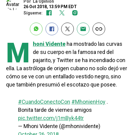
Por
La Opinión
26 Oct 2018, 13:59 PM EDT
Sígueme:
M
honi Vidente
ha mostrado las curvas
de su cuerpo en la famosa red del
pajarito, y Twitter se ha incendiado con
ella. La astróloga de origen cubano no solo dejó ver
cómo se ve con un entallado vestido negro, sino
que también presumió el escotazo que posee.
#CuandoConectoCon
#MhonienHoy
.
Bonita tarde de viernes amigos
pic.twitter.com/j1mByk44tr
— Mhoni Vidente (@mhonividente)
October 26, 2018