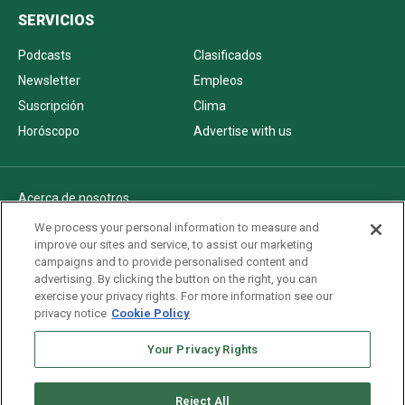
SERVICIOS
Podcasts
Clasificados
Newsletter
Empleos
Suscripción
Clima
Horóscopo
Advertise with us
Acerca de nosotros
Politica de privacidad
We process your personal information to measure and
improve our sites and service, to assist our marketing
Pautas Editoriales
campaigns and to provide personalised content and
AdChoices
advertising. By clicking the button on the right, you can
exercise your privacy rights. For more information see our
Advertise with us
privacy notice
Cookie Policy
Newsletters
Your Privacy Rights
Sitemap
Reject All