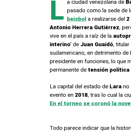
L
a ciudad venezolana de
B
pasado como la sede de 
beisbol
a realizarse del
2 
Antonio Herrera Gutiérrez
, pe
vive en el país a raíz de la
autop
interino’
de
Juan Guaidó
, titula
sudamericano, en detrimento de
presidente en funciones, lo que 
permanente de
tensión política
La capital del estado de
Lara
no 
evento en
2018
, tras lo cual la 
En el torneo se coronó la nov
Todo parece indicar que la histor