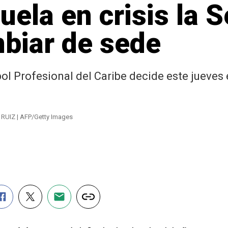
ela en crisis la S
biar de sede
l Profesional del Caribe decide este jueves 
 RUIZ | AFP/Getty Images