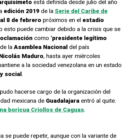
arquisimeto
está definida desde julio del año
la
edición 2019
de la
Serie del Caribe de
al 8 de febrero
próximos en el
estadio
ro esto puede cambiar debido a la crisis que se
roclamación
como
‘presidente legítimo
r de la
Asamblea Nacional
del país
Nicolás Maduro
, hasta ayer miércoles
mantiene a la sociedad venezolana en un estado
 y social
.
pudo hacerse cargo de la organización del
ciudad mexicana de
Guadalajara
entró al quite.
ena boricua Criollos de Caguas
.
ia se puede repetir, aunque con la variante de