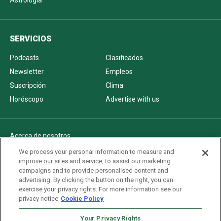
Astrología
SERVICIOS
Podcasts
Clasificados
Newsletter
Empleos
Suscripción
Clima
Horóscopo
Advertise with us
Acerca de nosotros
Politica de privacidad
We process your personal information to measure and
improve our sites and service, to assist our marketing
Pautas Editoriales
campaigns and to provide personalised content and
AdChoices
advertising. By clicking the button on the right, you can
exercise your privacy rights. For more information see our
Advertise with us
privacy notice
Cookie Policy
Newsletters
Sitemap
Your Privacy Rights