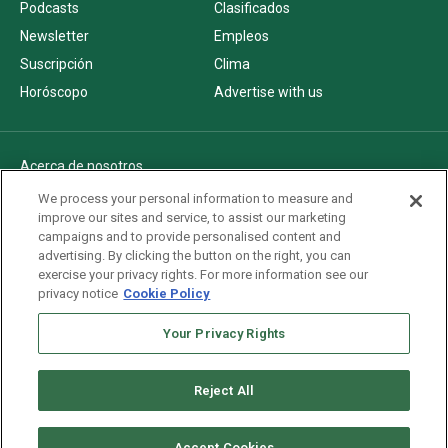
Podcasts
Clasificados
Newsletter
Empleos
Suscripción
Clima
Horóscopo
Advertise with us
Acerca de nosotros
Politica de privacidad
We process your personal information to measure and
improve our sites and service, to assist our marketing
Pautas Editoriales
campaigns and to provide personalised content and
AdChoices
advertising. By clicking the button on the right, you can
exercise your privacy rights. For more information see our
Advertise with us
privacy notice
Cookie Policy
Newsletters
Your Privacy Rights
Sitemap
Reject All
Copyright © 2026. All rights reserved
Accept Cookies