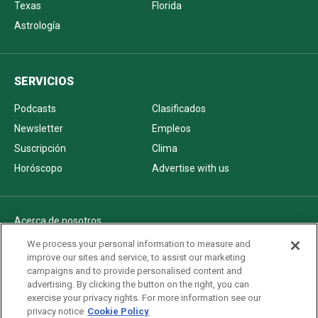
Texas
Florida
Astrología
SERVICIOS
Podcasts
Clasificados
Newsletter
Empleos
Suscripción
Clima
Horóscopo
Advertise with us
Acerca de nosotros
Politica de privacidad
We process your personal information to measure and
improve our sites and service, to assist our marketing
Pautas Editoriales
campaigns and to provide personalised content and
AdChoices
advertising. By clicking the button on the right, you can
exercise your privacy rights. For more information see our
Advertise with us
privacy notice
Cookie Policy