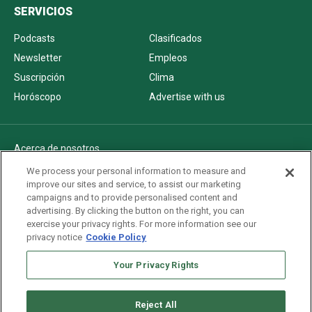
SERVICIOS
Podcasts
Clasificados
Newsletter
Empleos
Suscripción
Clima
Horóscopo
Advertise with us
Acerca de nosotros
Politica de privacidad
We process your personal information to measure and
improve our sites and service, to assist our marketing
Pautas Editoriales
campaigns and to provide personalised content and
AdChoices
advertising. By clicking the button on the right, you can
exercise your privacy rights. For more information see our
Advertise with us
privacy notice
Cookie Policy
Newsletters
Your Privacy Rights
Sitemap
Reject All