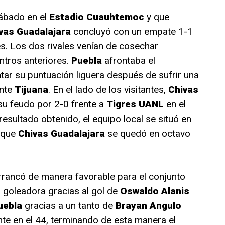
sábado en el
Estadio Cuauhtemoc
y que
vas Guadalajara
concluyó con un empate 1-1
. Los dos rivales venían de cosechar
ntros anteriores.
Puebla
afrontaba el
ar su puntuación liguera después de sufrir una
ante
Tijuana
. En el lado de los visitantes,
Chivas
su feudo por 2-0 frente a
Tigres UANL
en el
resultado obtenido, el equipo local se situó en
 que
Chivas Guadalajara
se quedó en octavo
rrancó de manera favorable para el conjunto
 goleadora gracias al gol de
Oswaldo Alanis
uebla
gracias a un tanto de
Brayan Angulo
nte en el 44, terminando de esta manera el