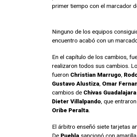
primer tiempo con el marcador d
Ninguno de los equipos consiguió
encuentro acabó con un marcado
En el capítulo de los cambios, f
realizaron todos sus cambios. L
fueron
Christian Marrugo
,
Rodo
Gustavo Alustiza
,
Omar Ferna
cambios de
Chivas Guadalajara
Dieter Villalpando
, que entraron
Oribe Peralta
.
El árbitro enseñó siete tarjetas a
De
Puebla
sancionó con amarilla