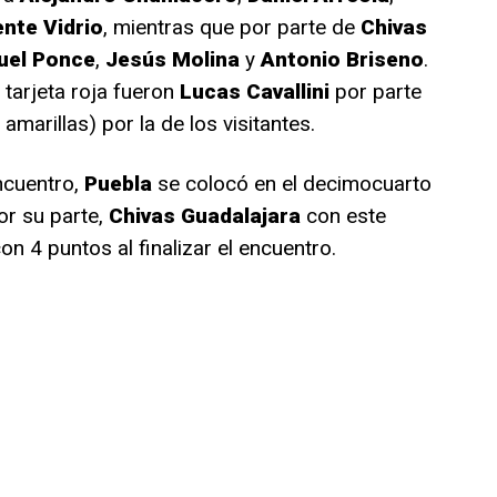
nte Vidrio
, mientras que por parte de
Chivas
uel Ponce
,
Jesús Molina
y
Antonio Briseno
.
arjeta roja fueron
Lucas Cavallini
por parte
 amarillas) por la de los visitantes.
ncuentro,
Puebla
se colocó en el decimocuarto
or su parte,
Chivas Guadalajara
con este
n 4 puntos al finalizar el encuentro.