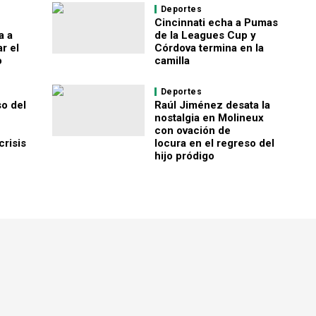
Deportes
Cincinnati echa a Pumas
a a
de la Leagues Cup y
r el
Córdova termina en la
o
camilla
Deportes
o del
Raúl Jiménez desata la
nostalgia en Molineux
con ovación de
risis
locura en el regreso del
hijo pródigo