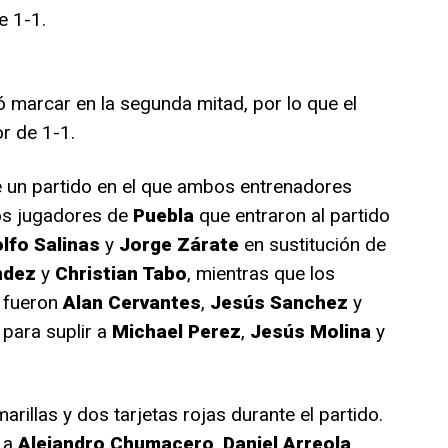
e 1-1.
 marcar en la segunda mitad, por lo que el
r de 1-1.
ue un partido en el que ambos entrenadores
os jugadores de
Puebla
que entraron al partido
lfo Salinas
y
Jorge Zárate
en sustitución de
ndez
y
Christian Tabo
, mientras que los
fueron
Alan Cervantes
,
Jesús Sanchez
y
 para suplir a
Michael Perez
,
Jesús Molina
y
marillas y dos tarjetas rojas durante el partido.
 a
Alejandro Chumacero
,
Daniel Arreola
,