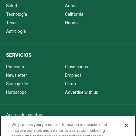
Salud
Autos
Tecnología
California
Texas
Florida
Astrología
SERVICIOS
Podcasts
Clasificados
Newsletter
Empleos
Suscripción
Clima
Horóscopo
Advertise with us
Acerca de nosotros
Politica de privacidad
We process your personal information to measure and
improve our sites and service, to assist our marketing
Pautas Editoriales