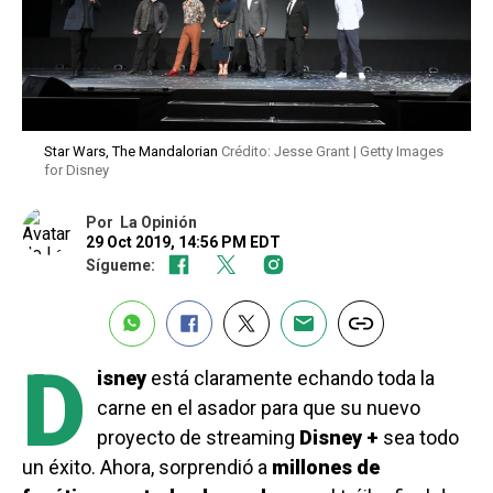
Star Wars, The Mandalorian
Crédito: Jesse Grant | Getty Images
for Disney
Por
La Opinión
29 Oct 2019, 14:56 PM EDT
Sígueme:
D
isney
está claramente echando toda la
carne en el asador para que su nuevo
proyecto de streaming
Disney +
sea todo
un éxito. Ahora, sorprendió a
millones de