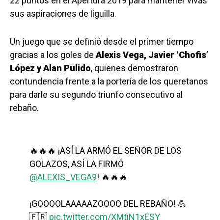
22 puntos en el Apertura 2019 para mantener vivas
sus aspiraciones de liguilla.
Un juego que se definió desde el primer tiempo
gracias a los goles de
Alexis Vega, Javier ‘Chofis’
López y Alan Pulido
, quienes demostraron
contundencia frente a la portería de los queretanos
para darle su segundo triunfo consecutivo al
rebaño.
🔥🔥🔥 ¡ASÍ LA ARMÓ EL SEÑOR DE LOS
GOLAZOS, ASÍ LA FIRMÓ
@ALEXIS_VEGA9
! 🔥🔥🔥
¡GOOOOLAAAAAZOOOO DEL REBAÑO! 💪
🇫🇷
pic.twitter.com/XMtiN1xESY