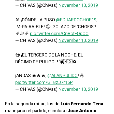
— CHIVAS (@Chivas)
November 10, 2019
🎯 ¡DÓNDE LA PUSO
@EDUARDOCHOF19
,
IM-PA-RA-BLE! 🤤 ¡GOLAZO DE 'CHOFIS'!
🎉🎉🎉
pic.twitter.com/CpBctFOpCO
— CHIVAS (@Chivas)
November 10, 2019
😎 ¡EL TERCERO DE LA NOCHE, EL
DÉCIMO DE PULIGOL! 💣🇲🇽⚽️
¡ANDAS 🔥🔥🔥,
@ALANPULIDO
! 💪
pic.twitter.com/GT8zJ7r16P
— CHIVAS (@Chivas)
November 10, 2019
En la segunda mitad, los de
Luis Fernando Tena
manejaron el partido, e incluso
José Antonio