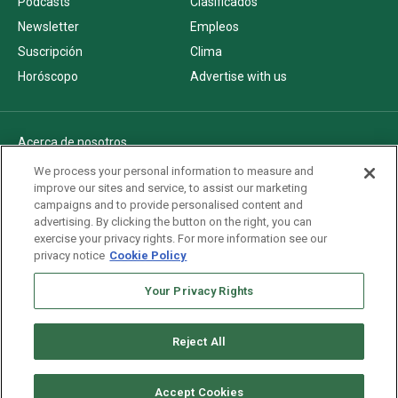
Podcasts
Clasificados
Newsletter
Empleos
Suscripción
Clima
Horóscopo
Advertise with us
Acerca de nosotros
Politica de privacidad
We process your personal information to measure and
improve our sites and service, to assist our marketing
Pautas Editoriales
campaigns and to provide personalised content and
AdChoices
advertising. By clicking the button on the right, you can
exercise your privacy rights. For more information see our
Advertise with us
privacy notice
Cookie Policy
Newsletters
Your Privacy Rights
Sitemap
Reject All
Copyright © 2026. All rights reserved
Accept Cookies