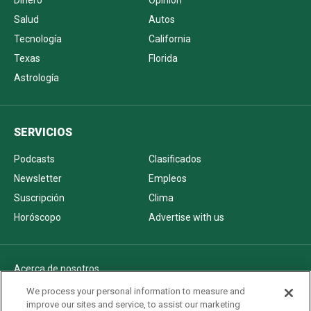
Dinero
Opinión
Salud
Autos
Tecnología
California
Texas
Florida
Astrología
SERVICIOS
Podcasts
Clasificados
Newsletter
Empleos
Suscripción
Clima
Horóscopo
Advertise with us
Acerca de nosotros
Politica de privacidad
We process your personal information to measure and
improve our sites and service, to assist our marketing
Pautas Editoriales