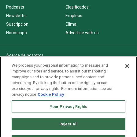
Podcasts
Clasificados
Newsletter
Empleos
Suscripción
Clima
Horóscopo
Advertise with us
Acerca de nosotros
Politica de privacidad
We process your personal information to measure and
improve our sites and service, to assist our marketing
Pautas Editoriales
campaigns and to provide personalised content and
AdChoices
advertising. By clicking the button on the right, you can
exercise your privacy rights. For more information see our
Advertise with us
privacy notice
Cookie Policy
Newsletters
Your Privacy Rights
Sitemap
Reject All
Copyright © 2026. All rights reserved