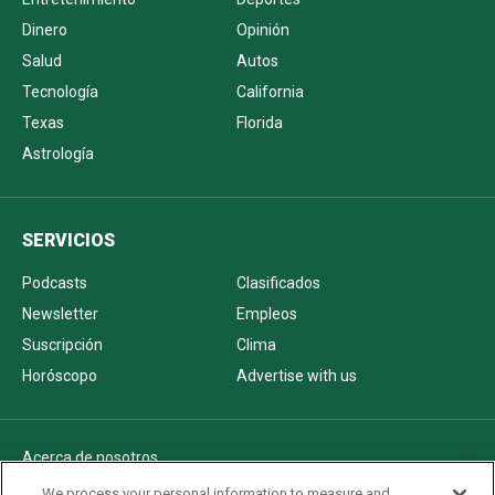
Dinero
Opinión
Salud
Autos
Tecnología
California
Texas
Florida
Astrología
SERVICIOS
Podcasts
Clasificados
Newsletter
Empleos
Suscripción
Clima
Horóscopo
Advertise with us
Acerca de nosotros
Politica de privacidad
We process your personal information to measure and