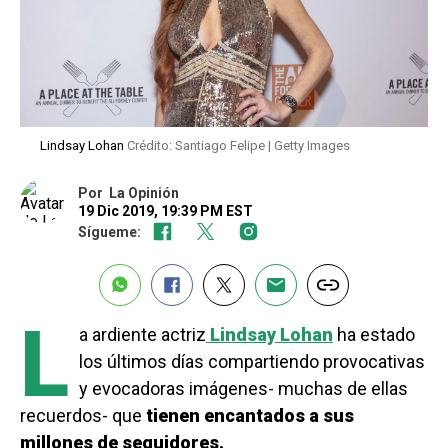
Lindsay Lohan
Crédito: Santiago Felipe | Getty Images
Por
La Opinión
19 Dic 2019, 19:39 PM EST
Sígueme:
L
a ardiente actriz
Lindsay Lohan
ha estado
los últimos días compartiendo provocativas
y evocadoras imágenes- muchas de ellas
recuerdos- que
tienen encantados a sus
millones de seguidores.