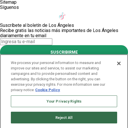
Sitemap
Síguenos
Suscríbete al boletín de Los Ángeles
Recibe gratis las noticias más importantes de Los Ángeles
diariamente en tu email
SUSCRIBIRME
Este sitio está protegido por reCAPTCHA y Google
Política de
We process your personal information to measure and
privacidad
y Se aplican las
Condiciones de servicio
.
improve our sites and service, to assist our marketing
¡Muchas gracias!
campaigns and to provide personalised content and
advertising. By clicking the button on the right, you can
exercise your privacy rights. For more information see our
Suscríbete al boletín de Los Ángeles
privacy notice
Cookie Policy
Recibe gratis las noticias más importantes de Los Ángeles
diariamente en tu email
Your Privacy Rights
SUSCRIBIRME
Reject All
Este sitio está protegido por reCAPTCHA y Google
Política de