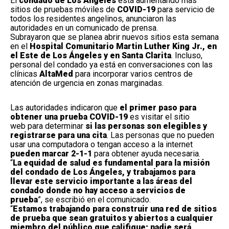
El
condado de Los Ángeles
está aumentando más
sitios de pruebas móviles de
COVID-19
para servicio de
todos los residentes angelinos, anunciaron las
autoridades en un comunicado de prensa.
Subrayaron que se planea abrir nuevos sitios esta semana
en el
Hospital Comunitario Martin Luther King Jr., en
el Este de Los Ángeles y en Santa Clarita
. Incluso,
personal del condado ya está en conversaciones con las
clínicas
AltaMed
para incorporar varios centros de
atención de urgencia en zonas marginadas.
Las autoridades indicaron que
el primer paso para
obtener una prueba COVID-19
es visitar
el sitio
web
para determinar
si las personas son elegibles y
registrarse para una cita
. Las personas que no pueden
usar una computadora o tengan acceso a la internet
pueden marcar 2-1-1
para obtener ayuda necesaria.
“
La equidad de salud es fundamental para la misión
del condado de Los Ángeles, y trabajamos para
llevar este servicio importante a las áreas del
condado donde no hay acceso a servicios de
prueba
”, se escribió en el comunicado.
“
Estamos trabajando para construir una red de sitios
de prueba que sean gratuitos y abiertos a cualquier
miembro del público que califique; nadie será