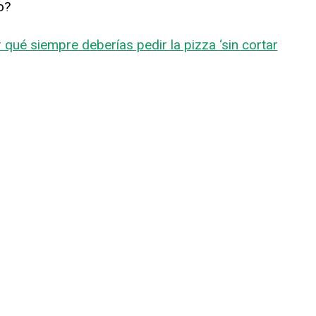
o?
 qué siempre deberías pedir la pizza ‘sin cortar