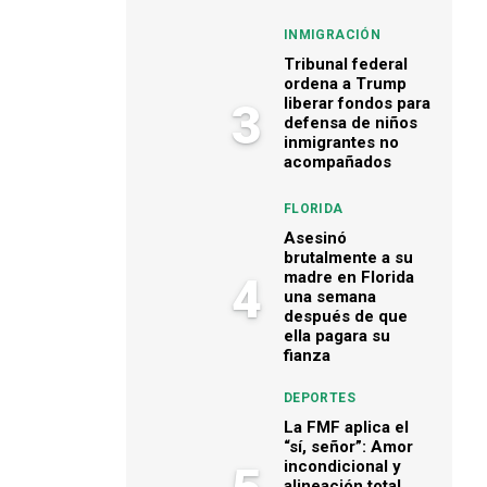
INMIGRACIÓN
Tribunal federal
ordena a Trump
liberar fondos para
3
defensa de niños
inmigrantes no
acompañados
FLORIDA
Asesinó
brutalmente a su
madre en Florida
4
una semana
después de que
ella pagara su
fianza
DEPORTES
La FMF aplica el
“sí, señor”: Amor
incondicional y
alineación total