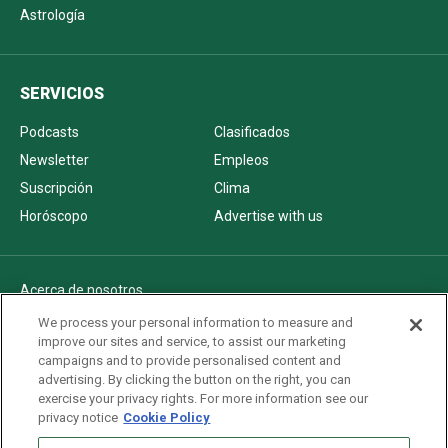
Astrología
SERVICIOS
Podcasts
Clasificados
Newsletter
Empleos
Suscripción
Clima
Horóscopo
Advertise with us
Acerca de nosotros
Politica de privacidad
We process your personal information to measure and
improve our sites and service, to assist our marketing
Pautas Editoriales
campaigns and to provide personalised content and
AdChoices
advertising. By clicking the button on the right, you can
exercise your privacy rights. For more information see our
Advertise with us
privacy notice
Cookie Policy
Newsletters