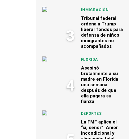
INMIGRACIÓN
Tribunal federal
ordena a Trump
liberar fondos para
3
defensa de niños
inmigrantes no
acompañados
FLORIDA
Asesinó
brutalmente a su
madre en Florida
4
una semana
después de que
ella pagara su
fianza
DEPORTES
La FMF aplica el
“sí, señor”: Amor
incondicional y
alineación total