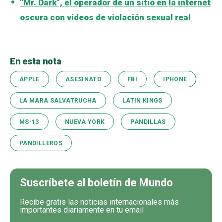
“Mr. Dark”, el operador de un sitio en la internet
oscura con videos de violación sexual real
En esta nota
APPLE
ASESINATO
FBI
IPHONE
LA MARA SALVATRUCHA
LATIN KINGS
MS-13
NUEVA YORK
PANDILLAS
PANDILLEROS
Suscríbete al boletín de Mundo
Recibe gratis las noticias internacionales más
importantes diariamente en tu email