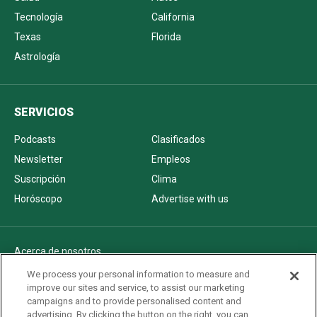
Tecnología
California
Texas
Florida
Astrología
SERVICIOS
Podcasts
Clasificados
Newsletter
Empleos
Suscripción
Clima
Horóscopo
Advertise with us
Acerca de nosotros
Politica de privacidad
We process your personal information to measure and
improve our sites and service, to assist our marketing
Pautas Editoriales
campaigns and to provide personalised content and
AdChoices
advertising. By clicking the button on the right, you can