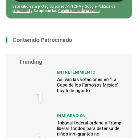
Este sitio está protegido por reCAPTCHA y Google
Política de
privacidad
y Se aplican las
Condiciones de servicio
.
Contenido Patrocinado
Trending
ENTRETENIMIENTO
Así van las votaciones en “La
Casa de los Famosos México”,
1
hoy 6 de agosto
INMIGRACIÓN
Tribunal federal ordena a Trump
liberar fondos para defensa de
niños inmigrantes no