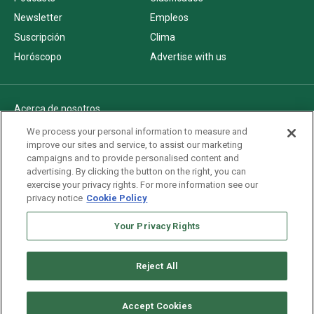
Newsletter
Empleos
Suscripción
Clima
Horóscopo
Advertise with us
Acerca de nosotros
Politica de privacidad
We process your personal information to measure and
improve our sites and service, to assist our marketing
Pautas Editoriales
campaigns and to provide personalised content and
AdChoices
advertising. By clicking the button on the right, you can
exercise your privacy rights. For more information see our
Advertise with us
privacy notice
Cookie Policy
Newsletters
Your Privacy Rights
Sitemap
Reject All
Copyright © 2026. All rights reserved
Accept Cookies