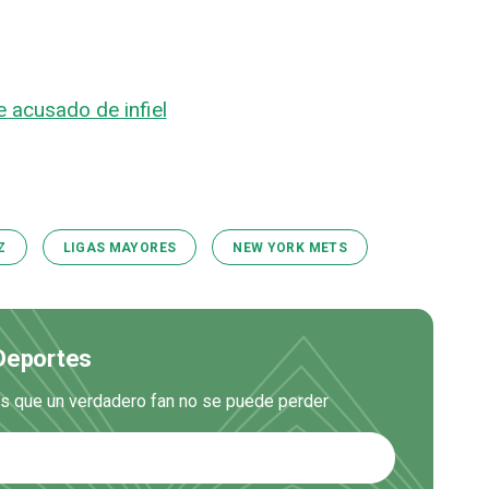
 acusado de infiel
Z
LIGAS MAYORES
NEW YORK METS
 Deportes
es que un verdadero fan no se puede perder