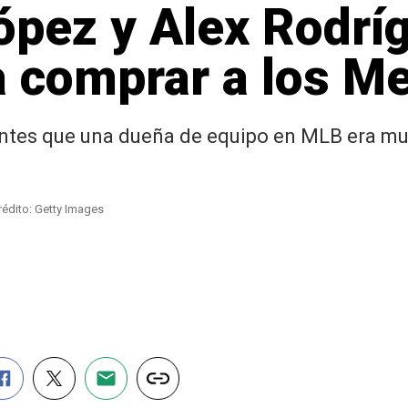
ópez y Alex Rodríg
a comprar a los M
antes que una dueña de equipo en MLB era m
rédito: Getty Images