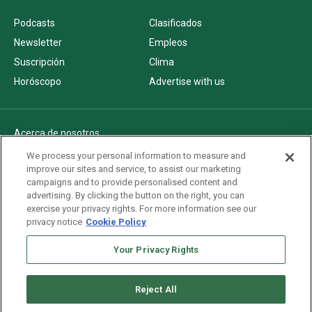
Podcasts
Clasificados
Newsletter
Empleos
Suscripción
Clima
Horóscopo
Advertise with us
Acerca de nosotros
Politica de privacidad
We process your personal information to measure and
improve our sites and service, to assist our marketing
Pautas Editoriales
campaigns and to provide personalised content and
AdChoices
advertising. By clicking the button on the right, you can
exercise your privacy rights. For more information see our
Advertise with us
privacy notice
Cookie Policy
Newsletters
Your Privacy Rights
Sitemap
Reject All
Copyright © 2026. All rights reserved