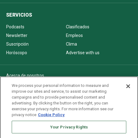
SERVICIOS
Podcasts
Clasificados
Newsletter
Empleos
Suscripción
Clima
Horóscopo
Advertise with us
Acerca de nosotros
Politica de privacidad
We process your personal information to measure and
improve our sites and service, to assist our marketing
Pautas Editoriales
campaigns and to provide personalised content and
AdChoices
advertising. By clicking the button on the right, you can
exercise your privacy rights. For more information see our
Advertise with us
privacy notice
Cookie Policy
Newsletters
Sitemap
Your Privacy Rights