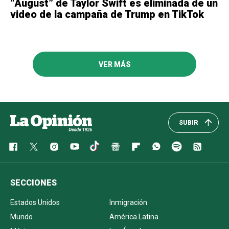
“August” de Taylor Swift es eliminada de un
video de la campaña de Trump en TikTok
VER MÁS
SUBIR
SECCIONES
Estados Unidos
Inmigración
Mundo
América Latina