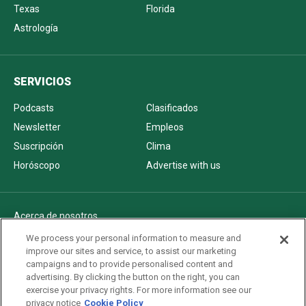
Texas
Florida
Astrología
SERVICIOS
Podcasts
Clasificados
Newsletter
Empleos
Suscripción
Clima
Horóscopo
Advertise with us
Acerca de nosotros
Politica de privacidad
We process your personal information to measure and
improve our sites and service, to assist our marketing
Pautas Editoriales
campaigns and to provide personalised content and
AdChoices
advertising. By clicking the button on the right, you can
exercise your privacy rights. For more information see our
Advertise with us
privacy notice
Cookie Policy