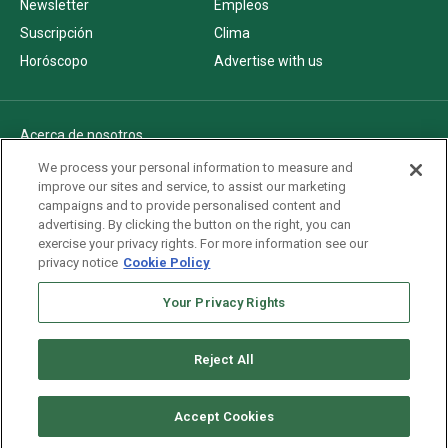
Newsletter
Empleos
Suscripción
Clima
Horóscopo
Advertise with us
Acerca de nosotros
Politica de privacidad
We process your personal information to measure and
improve our sites and service, to assist our marketing
Pautas Editoriales
campaigns and to provide personalised content and
AdChoices
advertising. By clicking the button on the right, you can
exercise your privacy rights. For more information see our
Advertise with us
privacy notice
Cookie Policy
Newsletters
Your Privacy Rights
Sitemap
Reject All
Copyright © 2026. All rights reserved
Accept Cookies