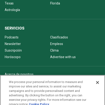
Texas
Florida
Astrología
SERVICIOS
Podcasts
Clasificados
Newsletter
Empleos
Suscripción
Clima
Horóscopo
Advertise with us
Acerca de nosotros
Politica de privacidad
We process your personal information to measure and
improve our sites and service, to assist our marketing
Pautas Editoriales
campaigns and to provide personalised content and
AdChoices
advertising. By clicking the button on the right, you can
exercise your privacy rights. For more information see our
Advertise with us
privacy notice
Cookie Policy