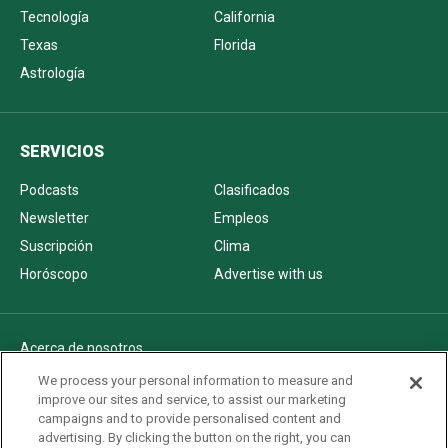
Tecnología
California
Texas
Florida
Astrología
SERVICIOS
Podcasts
Clasificados
Newsletter
Empleos
Suscripción
Clima
Horóscopo
Advertise with us
Acerca de nosotros
Politica de privacidad
We process your personal information to measure and
improve our sites and service, to assist our marketing
Pautas Editoriales
campaigns and to provide personalised content and
AdChoices
advertising. By clicking the button on the right, you can