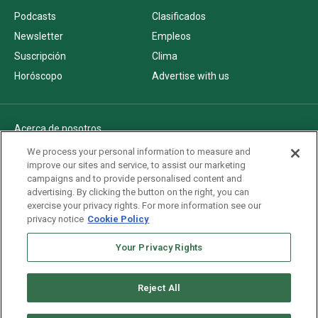
Podcasts
Clasificados
Newsletter
Empleos
Suscripción
Clima
Horóscopo
Advertise with us
Acerca de nosotros
Politica de privacidad
We process your personal information to measure and
improve our sites and service, to assist our marketing
Pautas Editoriales
campaigns and to provide personalised content and
AdChoices
advertising. By clicking the button on the right, you can
exercise your privacy rights. For more information see our
Advertise with us
privacy notice
Cookie Policy
Newsletters
Your Privacy Rights
Sitemap
Reject All
Copyright © 2026. All rights reserved