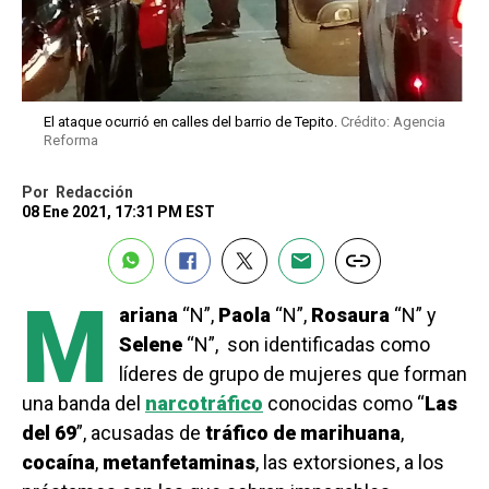
El ataque ocurrió en calles del barrio de Tepito.
Crédito: Agencia
Reforma
Por
Redacción
08 Ene 2021, 17:31 PM EST
M
ariana
“N”,
Paola
“N”,
Rosaura
“N” y
Selene
“N”, son identificadas como
líderes de grupo de mujeres que forman
una banda del
narcotráfico
conocidas como “
Las
del 69
”, acusadas de
tráfico
de
marihuana
,
cocaína
,
metanfetaminas
, las extorsiones, a los