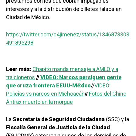
préstamos con los que cobran impagables
intereses y a la distribución de billetes falsos en
Ciudad de México.
https://twitter.com/c4jimenez/status/1346873303
491895298
Leer más:
Chapito manda mensaje a AMLO y a
traicioneros
//
VIDEO: Narcos persiguen gente
que cruza frontera EEUU-México
//
VIDEO:
Policías vs narcos en Michoacán
//
Fotos del Chino
Ántrax muerto en la morgue
La
Secretaría de Seguridad Ciudadana
(SSC) y la
Fiscalía General de Justicia de la Ciudad
(FGJCDMX) catearon algunos de los domicilios de