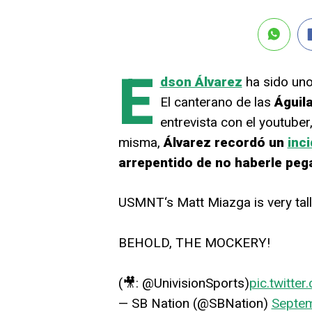
E
dson Álvarez
ha sido uno 
El canterano de las
Águil
entrevista con el youtuber
misma,
Álvarez recordó un
inc
arrepentido de no haberle peg
USMNT‘s Matt Miazga is very tall.
BEHOLD, THE MOCKERY!
(🎥: @UnivisionSports)
pic.twitt
— SB Nation (@SBNation)
Septem