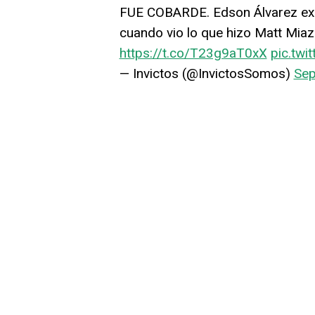
FUE COBARDE. Edson Álvarez expl
cuando vio lo que hizo Matt Mi
https://t.co/T23g9aT0xX
pic.twi
— Invictos (@InvictosSomos)
Sep