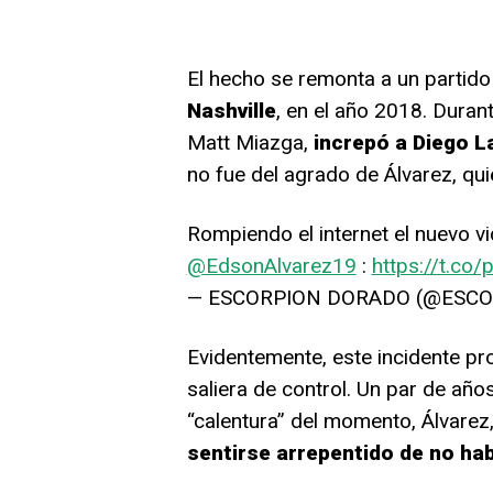
El hecho se remonta a un partido
Nashville
, en el año 2018. Duran
Matt Miazga,
increpó a Diego La
no fue del agrado de Álvarez, qui
Rompiendo el internet el nuevo 
@EdsonAlvarez19
:
https://t.c
— ESCORPION DORADO (@ESC
Evidentemente, este incidente pro
saliera de control. Un par de añ
“calentura” del momento, Álvarez
sentirse arrepentido de no ha