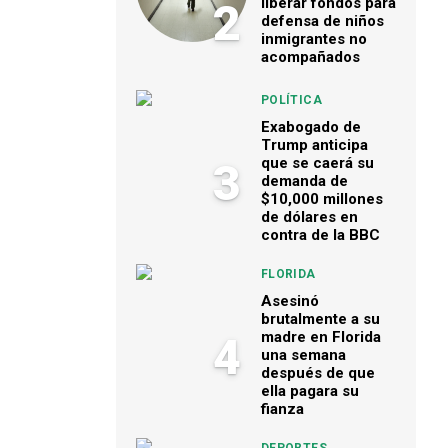
liberar fondos para
2
defensa de niños
inmigrantes no
acompañados
POLÍTICA
Exabogado de
Trump anticipa
que se caerá su
3
demanda de
$10,000 millones
de dólares en
contra de la BBC
FLORIDA
Asesinó
brutalmente a su
madre en Florida
4
una semana
después de que
ella pagara su
fianza