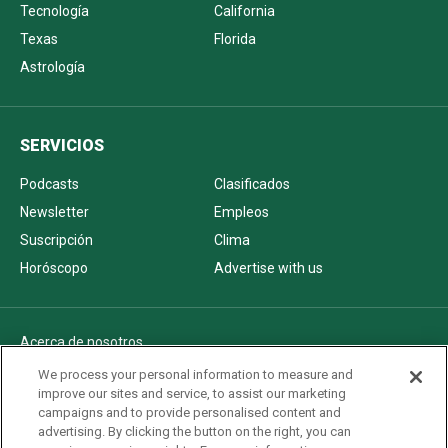
Tecnología
California
Texas
Florida
Astrología
SERVICIOS
Podcasts
Clasificados
Newsletter
Empleos
Suscripción
Clima
Horóscopo
Advertise with us
Acerca de nosotros
Politica de privacidad
We process your personal information to measure and
improve our sites and service, to assist our marketing
Pautas Editoriales
campaigns and to provide personalised content and
AdChoices
advertising. By clicking the button on the right, you can