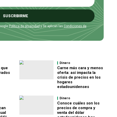
SUSCRIBIRME
Google
Política de privacidad
y Se aplican las
Condiciones de
Dinero
 que
Carne más cara y menos
rados
oferta: así impacta la
crisis de precios en los
hogares
estadounidenses
Dinero
Conoce cuáles son los
can
precios de compra y
ual
venta del dólar