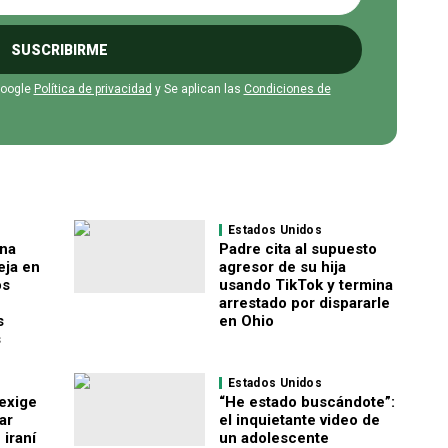
SUSCRIBIRME
Google
Política de privacidad
y Se aplican las
Condiciones de
Estados Unidos
una
Padre cita al supuesto
eja en
agresor de su hija
os
usando TikTok y termina
arrestado por dispararle
s
en Ohio
s
Estados Unidos
exige
“He estado buscándote”:
ar
el inquietante video de
 iraní
un adolescente