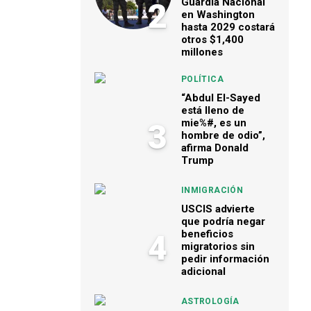
Guardia Nacional
2
en Washington
hasta 2029 costará
otros $1,400
millones
POLÍTICA
“Abdul El-Sayed
está lleno de
mie%#, es un
3
hombre de odio”,
afirma Donald
Trump
INMIGRACIÓN
USCIS advierte
que podría negar
beneficios
4
migratorios sin
pedir información
adicional
ASTROLOGÍA